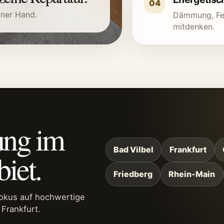
04
iner Hand.
Dämmung, Fen
mitdenken.
ung im
Bad Vilbel
Frankfurt
iet.
Friedberg
Rhein-Main
Fokus auf hochwertige
Frankfurt.