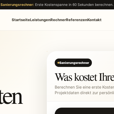
Sanierungsrechner:
Erste Kostenspanne in 60 Sekunden berechnen.
Startseite
Leistungen
Rechner
Referenzen
Kontakt
Sanierungsrechner
Was kostet Ihr
ten
Berechnen Sie eine erste Koste
Projektdaten direkt zur persönl