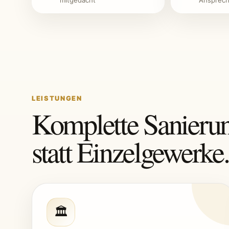
mitgedacht
Ansprech
LEISTUNGEN
Komplette Sanieru
statt Einzelgewerke.
🏛️