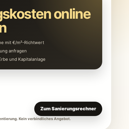
skosten online
n
ne mit €/m²-Richtwert
zung anfragen
 Erbe und Kapitalanlage
Zum Sanierungsrechner
entierung. Kein verbindliches Angebot.