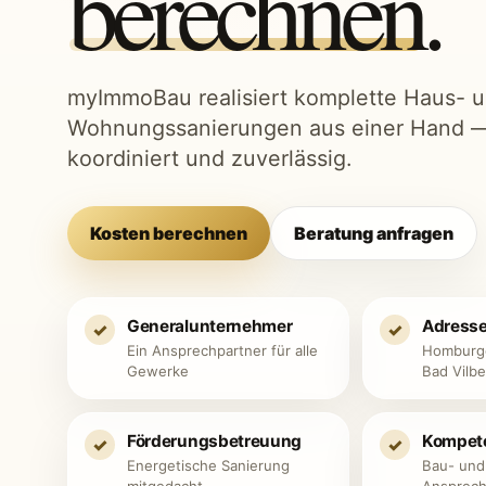
berechnen
.
myImmoBau realisiert komplette Haus- 
Wohnungssanierungen aus einer Hand —
koordiniert und zuverlässig.
Kosten berechnen
Beratung anfragen
Generalunternehmer
Adresse 
✓
✓
Ein Ansprechpartner für alle
Homburge
Gewerke
Bad Vilbe
Förderungsbetreuung
Kompete
✓
✓
Energetische Sanierung
Bau- und