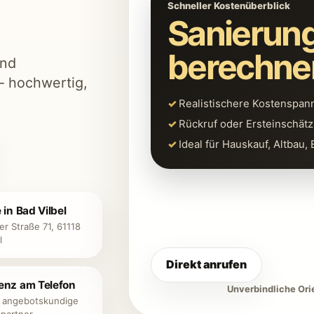
Schneller Kostenüberblick
Sanierung
berechne
und
 hochwertig,
Realistischere Kostenspan
Rückruf oder Ersteinschät
Ideal für Hauskauf, Altbau,
in Bad Vilbel
r Straße 71, 61118
l
Direkt anrufen
nz am Telefon
Unverbindliche Ori
 angebotskundige