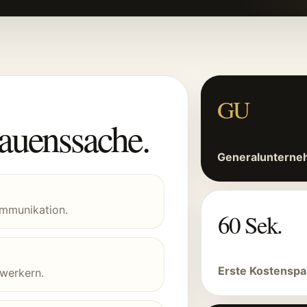
GU
rauenssache.
Generalunterne
Kommunikation.
60 Sek.
Erste Kostenspa
werkern.