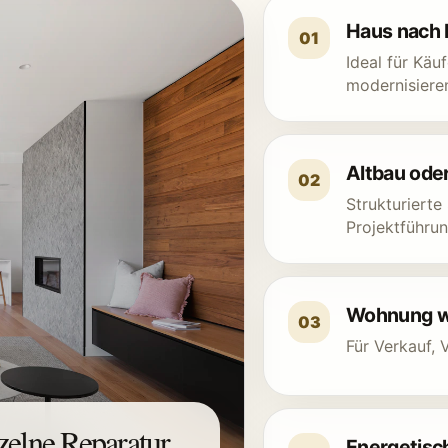
Haus nach 
01
Ideal für Käu
modernisiere
Altbau ode
02
Strukturierte
Projektführun
Wohnung we
03
Für Verkauf,
zelne Reparatur.
Energetisc